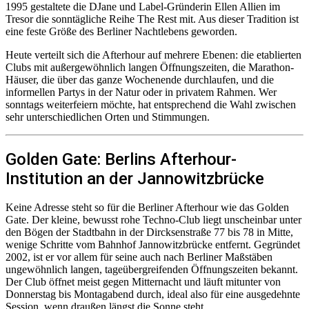
1995 gestaltete die DJane und Label-Gründerin Ellen Allien im
Tresor die sonntägliche Reihe The Rest mit. Aus dieser Tradition ist
eine feste Größe des Berliner Nachtlebens geworden.
Heute verteilt sich die Afterhour auf mehrere Ebenen: die etablierten
Clubs mit außergewöhnlich langen Öffnungszeiten, die Marathon-
Häuser, die über das ganze Wochenende durchlaufen, und die
informellen Partys in der Natur oder in privatem Rahmen. Wer
sonntags weiterfeiern möchte, hat entsprechend die Wahl zwischen
sehr unterschiedlichen Orten und Stimmungen.
Golden Gate: Berlins Afterhour-
Institution an der Jannowitzbrücke
Keine Adresse steht so für die Berliner Afterhour wie das Golden
Gate. Der kleine, bewusst rohe Techno-Club liegt unscheinbar unter
den Bögen der Stadtbahn in der Dircksenstraße 77 bis 78 in Mitte,
wenige Schritte vom Bahnhof Jannowitzbrücke entfernt. Gegründet
2002, ist er vor allem für seine auch nach Berliner Maßstäben
ungewöhnlich langen, tageübergreifenden Öffnungszeiten bekannt.
Der Club öffnet meist gegen Mitternacht und läuft mitunter von
Donnerstag bis Montagabend durch, ideal also für eine ausgedehnte
Session, wenn draußen längst die Sonne steht.