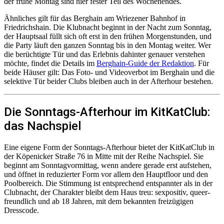
der frühe Montag sind hier fester Teil des Wochenendes.
Ähnliches gilt für das Berghain am Wriezener Bahnhof in
Friedrichshain. Die Klubnacht beginnt in der Nacht zum Sonntag,
der Hauptsaal füllt sich oft erst in den frühen Morgenstunden, und
die Party läuft den ganzen Sonntag bis in den Montag weiter. Wer
die berüchtigte Tür und das Erlebnis dahinter genauer verstehen
möchte, findet die Details im
Berghain-Guide der Redaktion
. Für
beide Häuser gilt: Das Foto- und Videoverbot im Berghain und die
selektive Tür beider Clubs bleiben auch in der Afterhour bestehen.
Die Sonntags-Afterhour im KitKatClub:
das Nachspiel
Eine eigene Form der Sonntags-Afterhour bietet der KitKatClub in
der Köpenicker Straße 76 in Mitte mit der Reihe Nachspiel. Sie
beginnt am Sonntagvormittag, wenn andere gerade erst aufstehen,
und öffnet in reduzierter Form vor allem den Hauptfloor und den
Poolbereich. Die Stimmung ist entsprechend entspannter als in der
Clubnacht, der Charakter bleibt dem Haus treu: sexpositiv, queer-
freundlich und ab 18 Jahren, mit dem bekannten freizügigen
Dresscode.