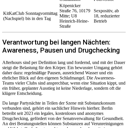
Köpenicker
Straße 76, 10179
Sexpositiv, ab
KitKatClub
Sonntagvormittag
Mitte; U8
18, reduzierter
(Nachspiel)
bis in den Tag
Heinrich-Heine-
Betrieb
Straße
Verantwortung bei langen Nächten:
Awareness, Pausen und Drugchecking
Afterhours sind per Definition lang und fordernd, und mit der Dauer
steigt die Belastung für den Körper. Ein bewusster Umgang gehört
daher dazu: regelmäßige Pausen, ausreichend Wasser und ein
ehrlicher Blick auf den eigenen Schlafmangel. Die Awareness-
Teams vieler Clubs sind ansprechbar, wenn eine Situation kippt, und
ein früher, geplanter Ausstieg ist keine Niederlage, sondern oft die
klügere Entscheidung.
Da lange Partynächte in Teilen der Szene mit Substanzkonsum
verbunden sind, gehört ein sachlicher Hinweis hierher. Berlin
betreibt seit 2023 ein legales, kostenloses und anonymes
Drugchecking, gefördert von der Senatsverwaltung für Gesundheit.
An drei Beratungsstellen können Substanzen auf Verunreinigungen