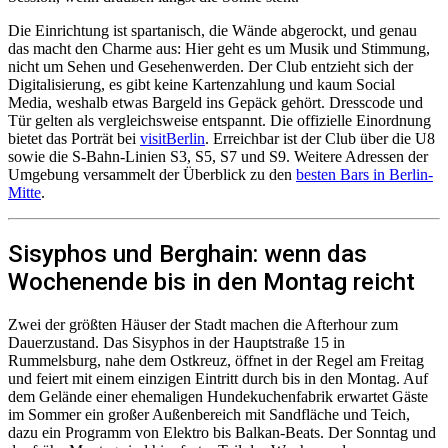
Die Einrichtung ist spartanisch, die Wände abgerockt, und genau
das macht den Charme aus: Hier geht es um Musik und Stimmung,
nicht um Sehen und Gesehenwerden. Der Club entzieht sich der
Digitalisierung, es gibt keine Kartenzahlung und kaum Social
Media, weshalb etwas Bargeld ins Gepäck gehört. Dresscode und
Tür gelten als vergleichsweise entspannt. Die offizielle Einordnung
bietet das Porträt bei
visitBerlin
. Erreichbar ist der Club über die U8
sowie die S-Bahn-Linien S3, S5, S7 und S9. Weitere Adressen der
Umgebung versammelt der Überblick zu den
besten Bars in Berlin-
Mitte
.
Sisyphos und Berghain: wenn das
Wochenende bis in den Montag reicht
Zwei der größten Häuser der Stadt machen die Afterhour zum
Dauerzustand. Das Sisyphos in der Hauptstraße 15 in
Rummelsburg, nahe dem Ostkreuz, öffnet in der Regel am Freitag
und feiert mit einem einzigen Eintritt durch bis in den Montag. Auf
dem Gelände einer ehemaligen Hundekuchenfabrik erwartet Gäste
im Sommer ein großer Außenbereich mit Sandfläche und Teich,
dazu ein Programm von Elektro bis Balkan-Beats. Der Sonntag und