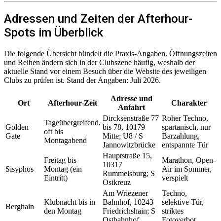
Adressen und Zeiten der Afterhour-
Spots im Überblick
Die folgende Übersicht bündelt die Praxis-Angaben. Öffnungszeiten
und Reihen ändern sich in der Clubszene häufig, weshalb der
aktuelle Stand vor einem Besuch über die Website des jeweiligen
Clubs zu prüfen ist. Stand der Angaben: Juli 2026.
Adresse und
Ort
Afterhour-Zeit
Charakter
Anfahrt
Dircksenstraße 77
Roher Techno,
Tageübergreifend,
Golden
bis 78, 10179
spartanisch, nur
oft bis
Gate
Mitte; U8 / S
Barzahlung,
Montagabend
Jannowitzbrücke
entspannte Tür
Hauptstraße 15,
Freitag bis
Marathon, Open-
10317
Sisyphos
Montag (ein
Air im Sommer,
Rummelsburg; S
Eintritt)
verspielt
Ostkreuz
Am Wriezener
Techno,
Klubnacht bis in
Bahnhof, 10243
selektive Tür,
Berghain
den Montag
Friedrichshain; S
striktes
Ostbahnhof
Fotoverbot